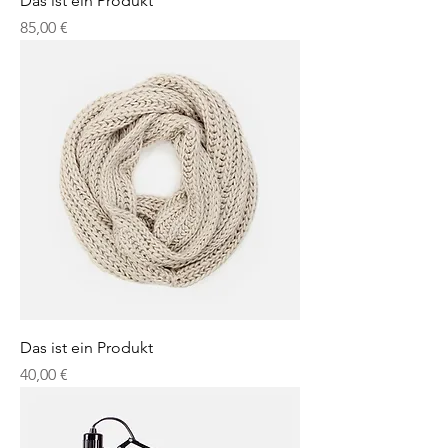
Das ist ein Produkt
Preis
85,00 €
Das ist ein Produkt
Preis
40,00 €