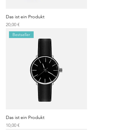
Das ist ein Produkt
Preis
20,00 €
Bestseller
Das ist ein Produkt
Preis
10,00 €