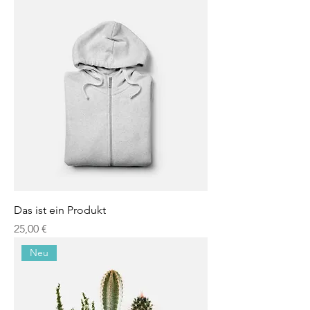
Das ist ein Produkt
Preis
25,00 €
Neu